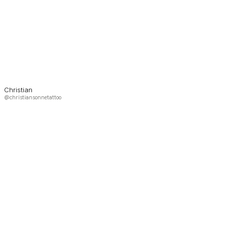
Christian
@christiansonnetattoo