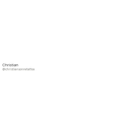
Christian
@christiansonnetattoo