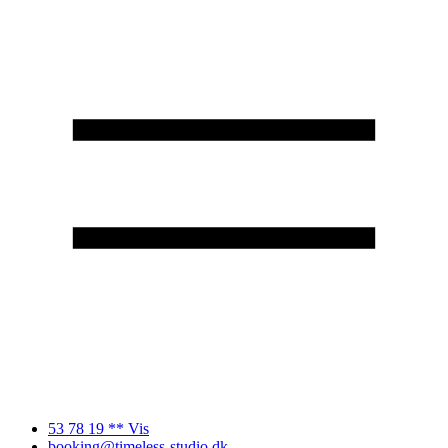
53 78 19 ** Vis
booking@timeless-studio.dk