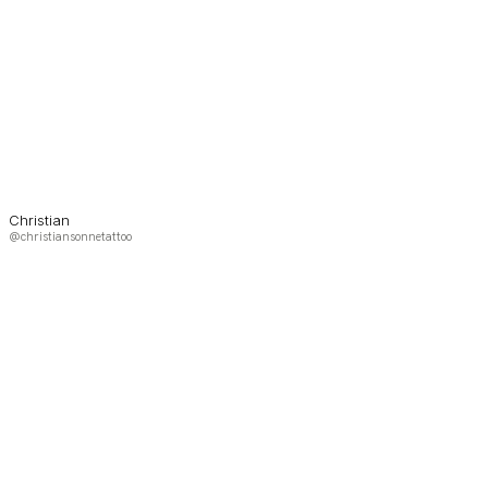
Christian
@christiansonnetattoo