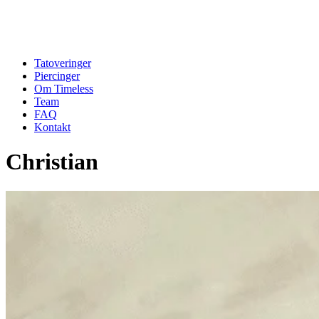
Tatoveringer
Piercinger
Om Timeless
Team
FAQ
Kontakt
Christian