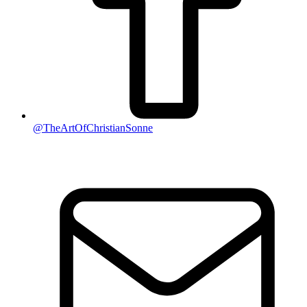
@TheArtOfChristianSonne