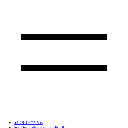
53 78 19 ** Vis
booking@timeless-studio.dk