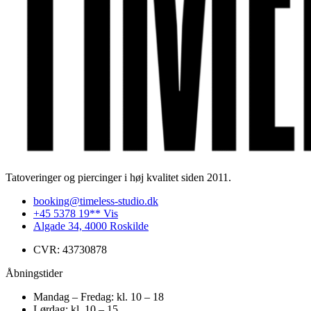
Tatoveringer og piercinger i høj kvalitet siden 2011.
booking@timeless-studio.dk
+45 5378 19** Vis
Algade 34, 4000 Roskilde
CVR: 43730878
Åbningstider
Mandag – Fredag: kl. 10 – 18
Lørdag: kl. 10 – 15