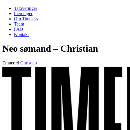
Tatoveringer
Piercinger
Om Timeless
Team
FAQ
Kontakt
Neo sømand – Christian
Emneord
Christian