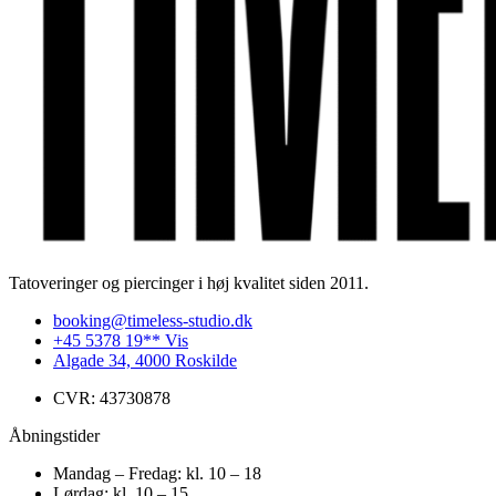
Tatoveringer og piercinger i høj kvalitet siden 2011.
booking@timeless-studio.dk
+45 5378 19** Vis
Algade 34, 4000 Roskilde
CVR: 43730878
Åbningstider
Mandag – Fredag: kl. 10 – 18
Lørdag: kl. 10 – 15