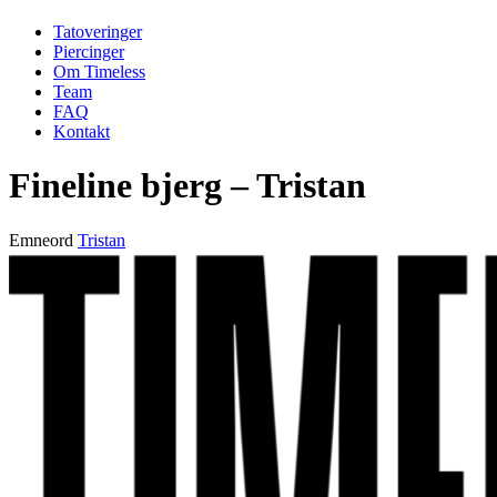
Tatoveringer
Piercinger
Om Timeless
Team
FAQ
Kontakt
Fineline bjerg – Tristan
Emneord
Tristan