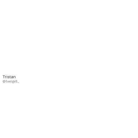
Tristan
@tweigelt_