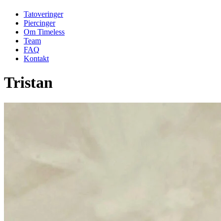
Tatoveringer
Piercinger
Om Timeless
Team
FAQ
Kontakt
Tristan