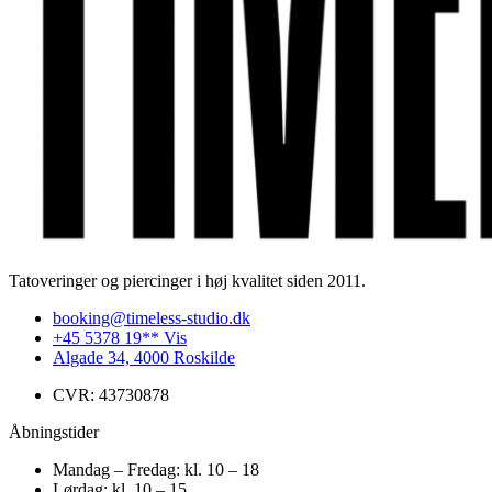
Tatoveringer og piercinger i høj kvalitet siden 2011.
booking@timeless-studio.dk
+45 5378 19** Vis
Algade 34, 4000 Roskilde
CVR: 43730878
Åbningstider
Mandag – Fredag: kl. 10 – 18
Lørdag: kl. 10 – 15