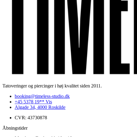
Tatoveringer og piercinger i høj kvalitet siden 2011.
booking@timeless-studio.dk
+45 5378 19** Vis
Algade 34, 4000 Roskilde
CVR: 43730878
Åbningstider