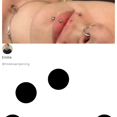
Emilia
@timelessartpiercing