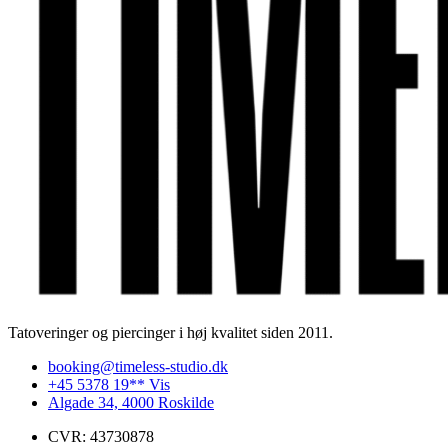
Tatoveringer og piercinger i høj kvalitet siden 2011.
booking@timeless-studio.dk
+45 5378 19** Vis
Algade 34, 4000 Roskilde
CVR: 43730878