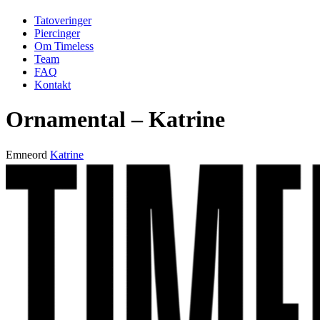
Tatoveringer
Piercinger
Om Timeless
Team
FAQ
Kontakt
Ornamental – Katrine
Emneord
Katrine