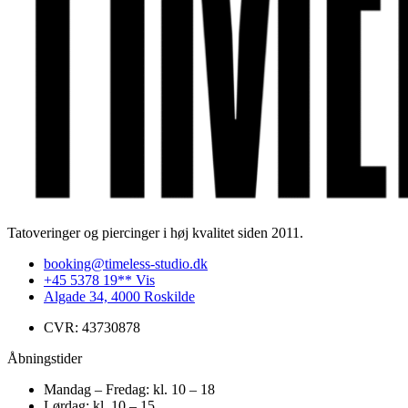
Tatoveringer og piercinger i høj kvalitet siden 2011.
booking@timeless-studio.dk
+45 5378 19** Vis
Algade 34, 4000 Roskilde
CVR: 43730878
Åbningstider
Mandag – Fredag: kl. 10 – 18
Lørdag: kl. 10 – 15