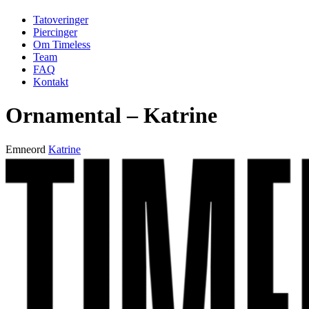
Tatoveringer
Piercinger
Om Timeless
Team
FAQ
Kontakt
Ornamental – Katrine
Emneord
Katrine