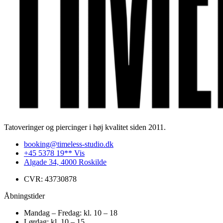
Tatoveringer og piercinger i høj kvalitet siden 2011.
booking@timeless-studio.dk
+45 5378 19** Vis
Algade 34, 4000 Roskilde
CVR: 43730878
Åbningstider
Mandag – Fredag: kl. 10 – 18
Lørdag: kl. 10 – 15