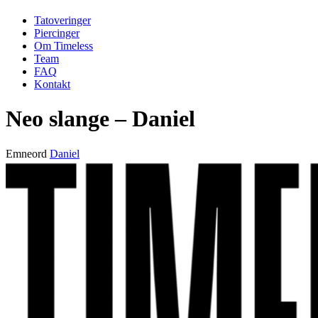
Tatoveringer
Piercinger
Om Timeless
Team
FAQ
Kontakt
Neo slange – Daniel
Emneord
Daniel