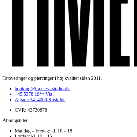
Tatoveringer og piercinger i høj kvalitet siden 2011.
booking@timeless-studio.dk
+45 5378 19** Vis
Algade 34, 4000 Roskilde
CVR: 43730878
Åbningstider
Mandag – Fredag: kl. 10 – 18
Lørdag: kl. 10 – 15