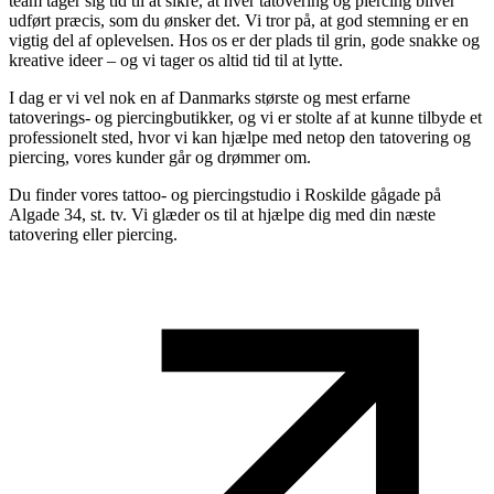
team tager sig tid til at sikre, at hver tatovering og piercing bliver
udført præcis, som du ønsker det.
Vi tror på, at god stemning er en
vigtig del af oplevelsen. Hos os er der plads til grin, gode snakke og
kreative ideer – og vi tager os altid tid til at lytte.
I dag er vi vel nok en af Danmarks største og mest erfarne
tatoverings- og piercingbutikker, og vi er stolte af at kunne tilbyde et
professionelt sted, hvor vi kan hjælpe med netop den tatovering og
piercing, vores kunder går og drømmer om.
Du finder vores tattoo- og piercingstudio i Roskilde gågade på
Algade 34, st. tv. Vi glæder os til at hjælpe dig med din næste
tatovering eller piercing.