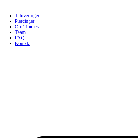
Videre
til
Tatoveringer
indhold
Piercinger
Om Timeless
Team
FAQ
Kontakt